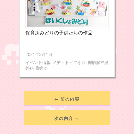
保育所みどりの子供たちの作品
2021年3月1日
イベント情報
,
メディトピア小諸
,
栁橋脳神経
外科
,
栁泉会
← 前の内容
次の内容 →