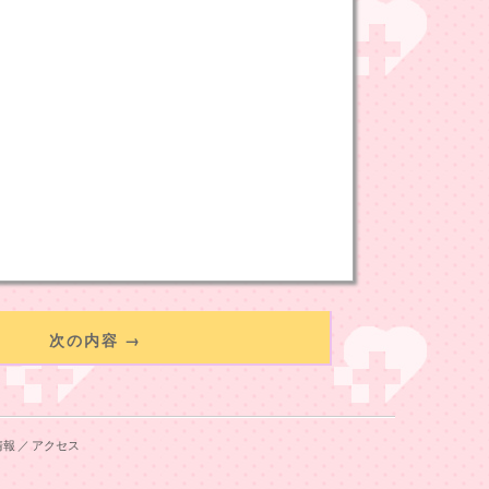
次の内容 →
情報
／
アクセス