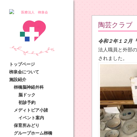
陶芸クラブ
令和２年１２月
法人職員と外部
されました。
トップページ
栁泉会について
施設紹介
栁橋脳神経外科
脳ドック
初診予約
メディトピア小諸
イベント案内
保育所みどり
グループホーム栁橋