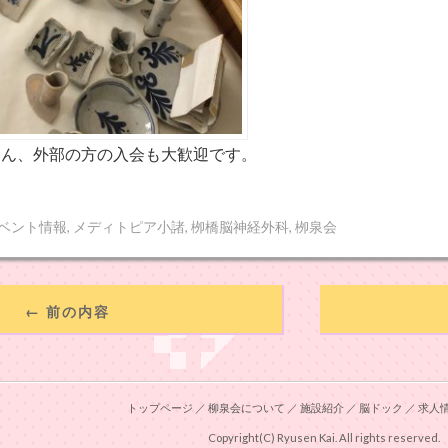
ろん、外部の方の入会も大歓迎です。
ベント情報
,
メディトピア小諸
,
栁橋脳神経外科
,
栁泉会
← 前の内容
トップページ
／
柳泉会について
／
施設紹介
／
脳ドック
／
求人
Copyright(C) Ryusen Kai.
All rights reserved.