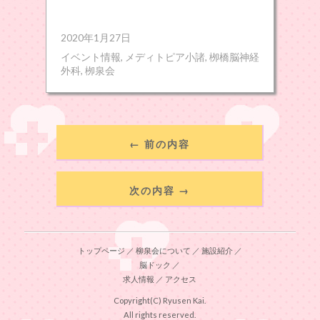
2020年1月27日
イベント情報
,
メディトピア小諸
,
栁橋脳神経
外科
,
栁泉会
← 前の内容
次の内容 →
トップページ
／
柳泉会について
／
施設紹介
／
脳ドック
／
求人情報
／
アクセス
Copyright(C) Ryusen Kai.
All rights reserved.