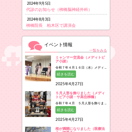
2024年9月5日
代診のお知らせ（栁橋脳神経外科）
2024年8月3日
栁橋院長 柏木区で講演会
イベント情報
一覧をみる
ミャンマー交流会（メディトピ
ア小諸）
令和７年４月１６日（水）メディ ...
続きを読む
2025年4月27日
５月人形を飾りました（メディ
トピア小諸・サ高住栁橋）
令和７年４月 ５月人形を飾りま ...
続きを読む
2025年4月27日
桜が満開になりました（医療法